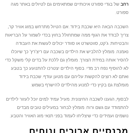
רחב
של בגדי ספורט איכותיים שמתאימים גם לטיולים באתר מגה
ספורט.
השכבה הבאה היא שכבת בידוד. אם הטיול מתרחש במזג אוויר קר,
צריך לבודד את הגוף ממה שמתחולל בחוץ בכדי לשמור על הבריאות
והבטיחות. ג'קט, סווטשרט או סוודר יכולים לעשות את העבודה
נאמנה. מומלץ להלביש את הילדים בשכבה עם ריצ'רץ' כך שיוכלו
להסיר אותה במידת הצורך. מומלץ גם ללכת על בדים קלי משקל כדי
לא להוסיף נפח רב מדי. בסוף הילדים יצטרכו להתנועע כך בטבע
ואתם לא רוצים להקשות עליהם עם מטען עודף. שכבת בידוד
מומלצת גם בקיץ כדי למנוע מהילדים להישרף בשמש.
לבסוף, הגענו לשכבה החיצונית. מעיל עמיד למים יוכל לעזור לילדים
להתמודד עם גשם ורוח. מומלץ לבחור במעילים טובים מבדים
נושמים ועמידים כדי שיצליחו לעמוד בפני תנאי מזג האוויר והטבע.
מכנסיים ארוכים ונוחים