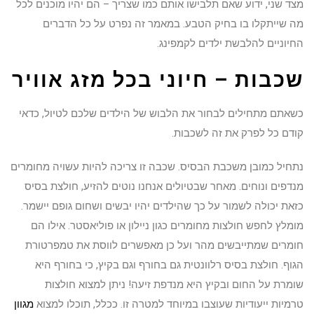
מצד שני, ידוע שאם תלבישו אותם כמו שצריך – הם יהיו מוכנים לכל
מה שייתקלו בו בחיק הטבע. במאמר זה נפרט על כל הדברים
החיוניים להלבשת ילדים לקמפינג.
שכבות – חיוני בכל מזג אוויר
כשאתם מתחילים לבחור את הלבוש של הילדים שלכם לטיול, כדאי
קודם כל לפרק את זה לשכבות.
נתחיל כמובן משכבת הבסיס. שכבה זו צריכה להיות עשויה מחומרים
מנדפים ונוחים. מאחר שבטיולים אנחנו נוטים להזיע, חולצת בסיס
כזאת יכולה לשמור על כך שהילדים יהיו יבשים ושחום גופם יישמר.
מומלץ לחפש חולצות מחומרים כגון ניילון או פוליאסטר. אילו הם
חומרים שמתייבשים מהר ועל כן מאפשרים לווסת את טמפרטורת
הגוף. חולצת בסיס רלוונטית גם בחורף וגם בקיץ, כי בחורף היא
שומרת על החום ובקיץ היא מנדפת זיעה! ניתן למצוא חולצות
טרמיות ייעודיות שעוצבו במיוחד למטרה זו. ככלל, תוכלו למצוא
מגוון