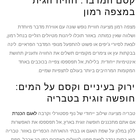
קסם המדבר: חוויה זוגית
במצפה רמון
מצפה רמון מציעה חוויית נופש שונה עם אווירת מדבר מיוחדת
ושלווה שאין כמותה. באזור תוכלו ליהנות מטיולים רגליים בנחל רמון,
לצאת לסיורי ג'יפים או פשוט להתפעל מנופי המדבר הפראיים. לינה
בבקתות עץ או צימרים מקומיים תשלים את החוויה ותעניק תחושת
אינטימיות ייחודית. בלילות, אל תפספסו צפייה בכוכבים באחד
המקומות המרהיבים ביותר בעולם לתצפיות שמיים.
ירוק בעיניים וקסם על המים:
חופשה זוגית בטבריה
טבריה מציעה שילוב ייחודי של נוף פסטורלי וקרבה
לאגם הכנרת
.
אם אתם מתכננים חופשה זוגית בארץ, אל תפספסו את האפשרות
ללון במלון על שפת האגם או בבתי ההארחה הכפריים באזור. טבריה
היא בסיס נהדר לצאת ממנו לטיולים באתרים כמו הר ארבל, חמת