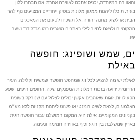
והאווירה המיוחדת, יכניס אתכם לאווירה אחרת. אם תבחרו ללון
בעיר, תוכלו ליהנות ממגוון מלונות בוטיק ייחודיים המציעים נוף להר
הבית או לשוק מחנה יהודה. אל תשכחו לטעום את המאכלים
המקומיים ולצאת לסיור לילי באתרים מוארים כמו מגדל דוד ושער
יפו.
ים, שמש ושופינג: חופשה
באילת
לאילת יש מה להציע לכל זוג שמחפש חופשה שמשית וקלילה. העיר
הדרומית ידועה בזכות המלונות המפנקים שלה, החופים היפים ושפע
הפעילויות. זוגות שאוהבים אקשן יכולים לצלול עם שנורקל בשונית
האלמוגים, לצאת לשיט רומנטי או פשוט ליהנות מקניות ללא מע״מ
בקניונים המקומיים. אילת היא המקום המושלם עבור חופשה זוגית
בארץ שמשלבת בין רוגע וכיף באווירה חמימה ונעימה.