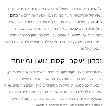
תל אביב היא הבחירה המושלמת לזוגות שאוהבים אנרגיה עירונית
ושפע של אטרקציות. העיר מציעה מגוון אפשרויות רחב של
מקום
לינה
, החל ממלונות יוקרה עם נוף לים ועד דירות בוטיק בלב העיר.
בתל אביב תוכלו לבלות בטיילת החוף, ליהנות מאוכל משובח
במסעדות שף ולשוטט בשווקים צבעוניים כמו שוק הכרמל ונחלת
בנימין. בערב, מומלץ ליהנות מחיי הלילה הסוערים ולסיים עם הליכה
רומנטית על החוף.
זכרון יעקב: קסם נושן ומיוחד
אם אתם מחפשים מקום שקט ואינטימי בשביל חופשה זוגית בארץ,
זכרון יעקב היא בחירה מושלמת. המושבה הציורית מציעה אווירה
רומנטית עם סמטאות עתיקות, מסעדות בוטיק ויקבים מקומיים. זוגות
שאוהבים לטייל בטבע ייהנו משמורת הטבע רמת הנדיב המציעה
מסלולים קצרים עם נופים עוצרי נשימה. את הערב תוכלו לסיים
באחד מבתי הקפה המיוחדים במדרחוב הראשי.