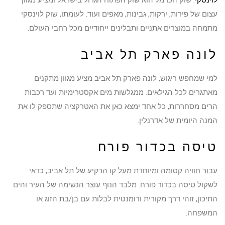
לוינסקי
. שוק הכרמל הוא שוק הפתוח הגדול בישראל ומציע מגוון
עצום של פירות, ירקות, גבינות, מאפים ועוד. לעומתו, שוק לוינסקי
מתמחה במוצרים אתניים ותבלינים ייחודיים מכל רחבי העולם.
לונה פארק תל אביב
למי שמחפש ריגוש, לונה פארק תל אביב מציע מגוון מתקנים
מאתגרים לכל הגילאים. ממגלשות מים אקסטרימיות ועד רכבות
הרים מסחררות, כל אחד ימצא כאן את האטרקציה שתספק לו את
המנה היומית של אדרנלין.
טיסה בכדור פורח
עבור חוויה קסומה ומיוחדת מעל קו הרקיע של תל אביב, כדאי
לשקול טיסה בכדור פורח. מלבד הנוף עוצר הנשימה של העיר והים
התיכון, זוהי דרך מקורית ורומנטית לבלות עם בן/בת הזוג או
המשפחה.