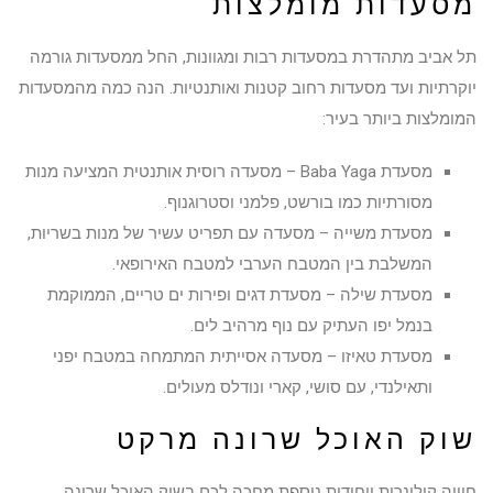
מסעדות מומלצות
תל אביב מתהדרת במסעדות רבות ומגוונות, החל ממסעדות גורמה
יוקרתיות ועד מסעדות רחוב קטנות ואותנטיות. הנה כמה מהמסעדות
המומלצות ביותר בעיר:
מסעדת Baba Yaga – מסעדה רוסית אותנטית המציעה מנות
מסורתיות כמו בורשט, פלמני וסטרוגנוף.
מסעדת משייה – מסעדה עם תפריט עשיר של מנות בשריות,
המשלבת בין המטבח הערבי למטבח האירופאי.
מסעדת שילה – מסעדת דגים ופירות ים טריים, הממוקמת
בנמל יפו העתיק עם נוף מרהיב לים.
מסעדת טאיזו – מסעדה אסייתית המתמחה במטבח יפני
ותאילנדי, עם סושי, קארי ונודלס מעולים.
שוק האוכל שרונה מרקט
חוויה קולינרית ייחודית נוספת מחכה לכם בשוק האוכל שרונה